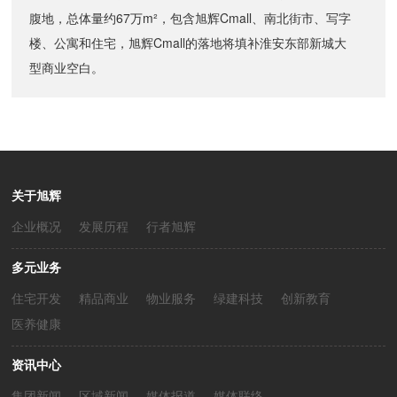
腹地，总体量约67万m²，包含旭辉Cmall、南北街市、写字
楼、公寓和住宅，旭辉Cmall的落地将填补淮安东部新城大
型商业空白。
关于旭辉
企业概况
发展历程
行者旭辉
多元业务
住宅开发
精品商业
物业服务
绿建科技
创新教育
医养健康
资讯中心
集团新闻
区域新闻
媒体报道
媒体联络