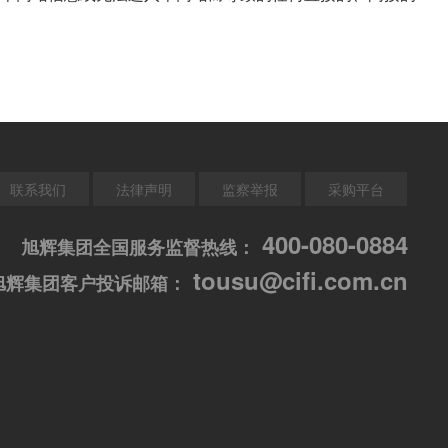
联系我们
法律声明
监察举报
采购平台
400-080-0884
旭辉集团全国服务监督热线：
tousu@cifi.com.cn
旭辉集团客户投诉邮箱：