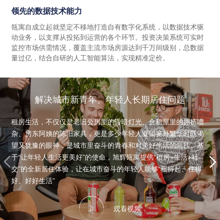
领先的数据技术能力
瓴寓自成立起就坚定不移地打造自有数字化系统，以数据技术驱
动业务，以支撑从投拓到运营的各个环节。投资决策系统可实时
监控市场供需情况，覆盖主流市场房源达到千万间级别，总数据
量过亿，结合自研的人工智能算法，实现精准定价。
解决城市新青年、年轻人长期居住问题
租房生活，不仅仅是老旧公房里的昏暗灯光、合租屋里的拥挤嘈
杂、房东阿姨的陈旧家具，更是多少年轻人凝望窗外繁华时既渴
望又犹豫的眼神，是城市里奋斗的青春和对美好生活的向往。基
于“让年轻人生活更美好”的使命，旭辉瓴寓提供“租房+生活+社
交”的全新居住体验，让在城市奋斗的年轻人能够“租得起、住得
好、好好生活”
观看视频