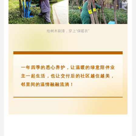
给树木刷漆，穿上“保暖衣”
一年四季的悉心养护，让温暖的绿意陪伴业
主一起生活，也让交付后的社区越住越美，
邻里间的温情融融流淌！