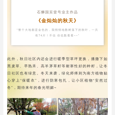
石狮国宾壹号业主作品
《金灿灿的秋天》
“整个大地都是金色的，我悄悄地数树落下的秋叶，一共
有74片！不信 你也数看看~~”
此外，秋日社区内还会进行暖季型草坪更换，播撒下如
黑麦草、早熟禾、高羊茅草籽等耐寒性好的种籽，让冬
日社区也有绿意。冬天来袭，绿化师傅则为南方植物贴
心穿上“保暖衣”，进行防寒包扎，让小区植物“安然过
冬”，期待来年的春光明媚~