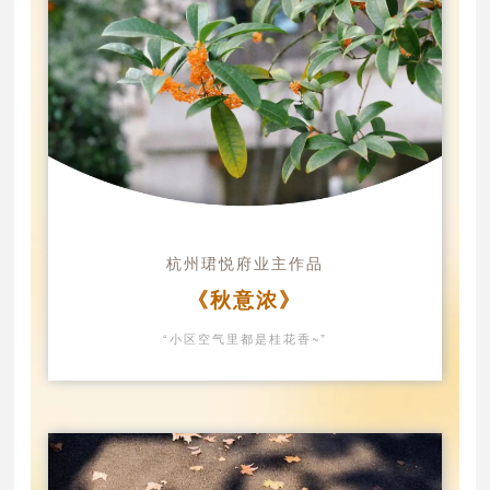
杭州珺悦府业主作品
《秋意浓》
“小区空气里都是桂花香~”