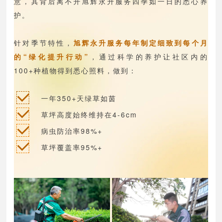
意，其背后离不开旭辉永升服务四季如一日的悉心养
护。
针对季节特性，
旭辉永升服务每年制定细致到每个月
的“绿化提升行动”
，通过科学的养护让社区内的
100+种植物得到悉心照料，做到：
一年350+天绿草如茵
草坪高度始终维持在4-6cm
病虫防治率98%+
草坪覆盖率95%+