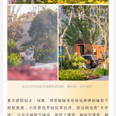
在交付2年的苏州旭辉和风闲坐、晒太阳，好不惬意~
夏天骄阳似火，绿篱、球类植物等在绿化师傅的修剪下
郁郁葱葱，小区里也开始抗旱抗涝、防治病虫害“大作
战”，让业主林荫下纳凉、草坪上露营、晚饭后遛弯，都