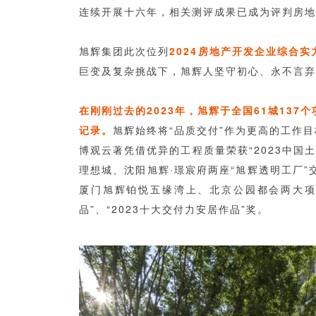
连续开展十六年，相关测评成果已成为评判房地
旭辉集团此次位列
2024房地产开发企业综合实力
巨变及复杂挑战下，旭辉人坚守初心、永不言弃
在刚刚过去的2023年，旭辉于全国61城137
记录。
旭辉始终将“品质交付”作为更高的工作
博观云著凭借优异的工程质量荣获“2023中国
理想城、沈阳旭辉·璟宸府两座“旭辉透明工厂”交
厦门旭辉铂悦五缘湾上、北京公园都会两大项目
品”、“2023十大交付力安居作品”奖。