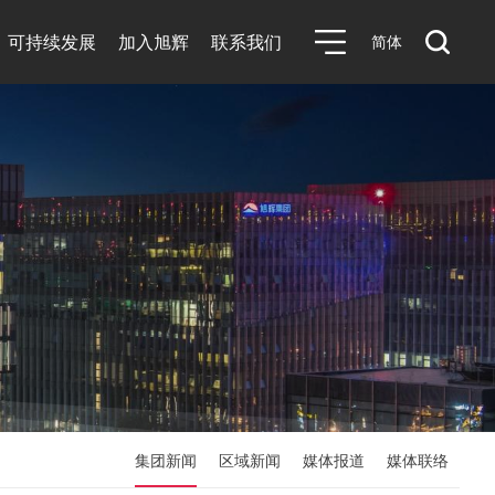
可持续发展
加入旭辉
联系我们
简体
集团新闻
区域新闻
媒体报道
媒体联络