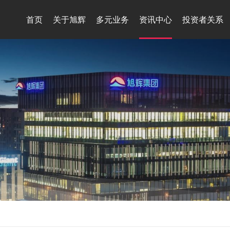
首页
关于旭辉
多元业务
资讯中心
投资者关系