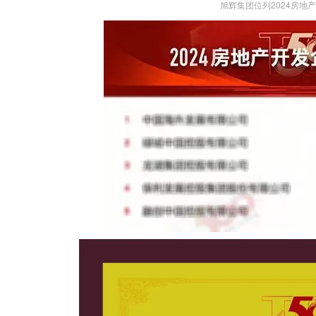
旭辉集团位列2024房地产