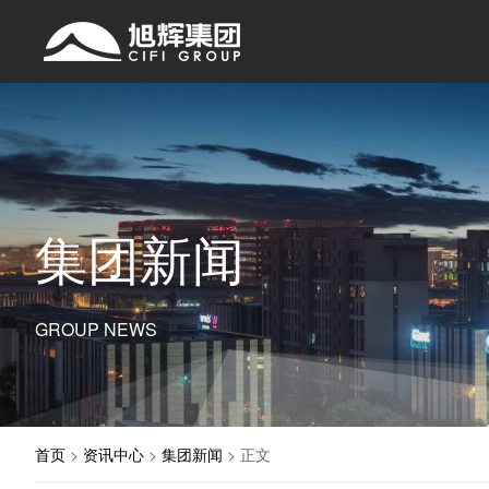
集团新闻
GROUP NEWS
首页
>
资讯中心
>
集团新闻
>
正文