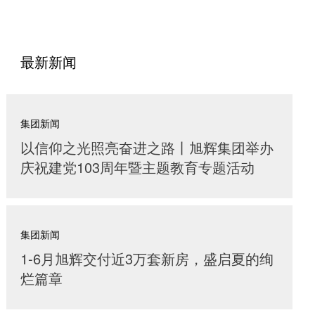
最新新闻
集团新闻
以信仰之光照亮奋进之路丨旭辉集团举办
庆祝建党103周年暨主题教育专题活动
集团新闻
1-6月旭辉交付近3万套新房，盛启夏的绚
烂篇章